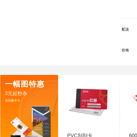
配送
价格
一幅图特惠
3元起秒杀
使劲薅羊毛
PVC刮刮卡
60