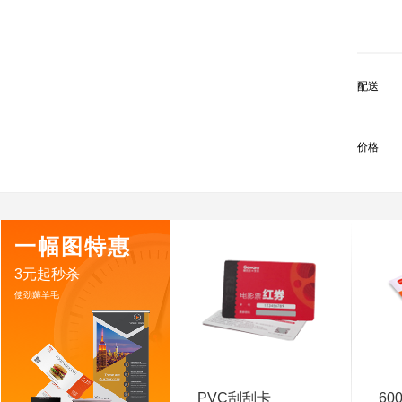
配送
价格
一幅图特惠
3元起秒杀
使劲薅羊毛
PVC刮刮卡
60