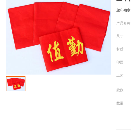
丝印袖章
产品名称
尺寸
材质
印面
工艺
款数
数量