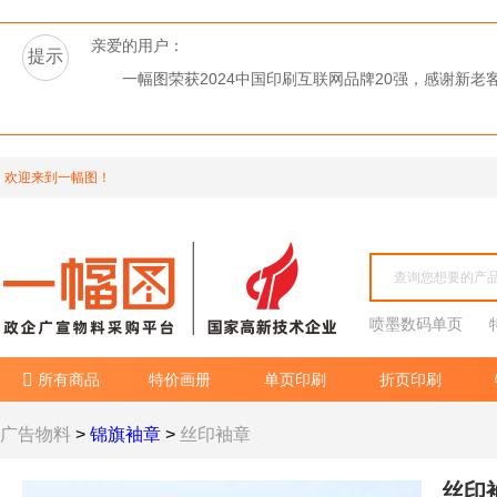
亲爱的用户：
提示
一幅图荣获2024中国印刷互联网品牌20强，感谢新
欢迎来到一幅图！
喷墨数码单页
所有商品
特价画册
单页印刷
折页印刷

广告物料
>
锦旗袖章
>
丝印袖章
丝印