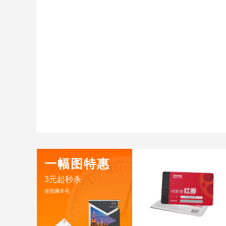
一幅图特惠
3元起秒杀
使劲薅羊毛