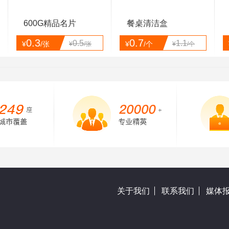
600G精品名片
餐桌清洁盒
0.3
0.7
0.5
1.1
¥
/张
¥
/个
¥
/张
¥
/个
关于我们
联系我们
媒体