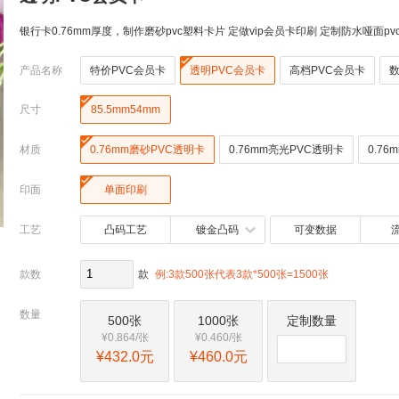
银行卡0.76mm厚度，制作磨砂pvc塑料卡片 定做vip会员卡印刷 定制防水哑面pv

产品名称
特价PVC会员卡
透明PVC会员卡
高档PVC会员卡
数

尺寸
85.5mm54mm

材质
0.76mm磨砂PVC透明卡
0.76mm亮光PVC透明卡
0.7

印面
单面印刷
工艺
凸码工艺
镀金凸码
可变数据
款数
款
例:3款500张代表3款*500张=1500张
数量
500张
1000张
定制数量
¥0.864/张
¥0.460/张
¥432.0元
¥460.0元