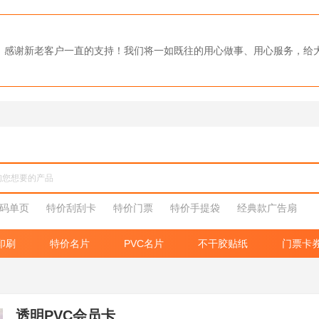
0强，感谢新老客户一直的支持！我们将一如既往的用心做事、用心服务，
码单页
特价刮刮卡
特价门票
特价手提袋
经典款广告扇
印刷
特价名片
PVC名片
不干胶贴纸
门票卡
透明PVC会员卡