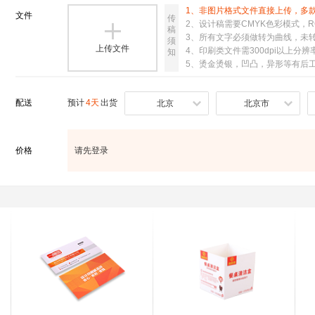
1、非图片格式文件直接上传，多
文件
传
2、设计稿需要CMYK色彩模式，R

稿
3、所有文字必须做转为曲线，未
须
上传文件
4、印刷类文件需300dpi以上分辨
知
5、烫金烫银，凹凸，异形等有后
配送
预计
4天
出货
北京
北京市
价格
请先登录