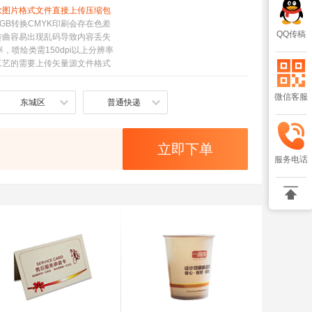
款图片格式文件直接上传压缩包
GB转换CMYK印刷会存在色差
QQ传稿
转曲容易出现乱码导致内容丢失
率，喷绘类需150dpi以上分辨率
工艺的需要上传矢量源文件格式
微信客服
东城区
普通快递
立即下单
服务电话
