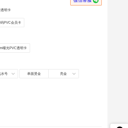

微信客服
c透明卡
码PVC会员卡
6mm哑光PVC透明卡
流水号
单面烫金
亮金