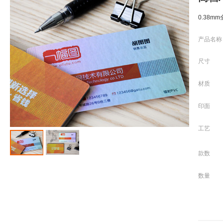
0.38
产品名称
尺寸
材质
印面
工艺
款数
数量