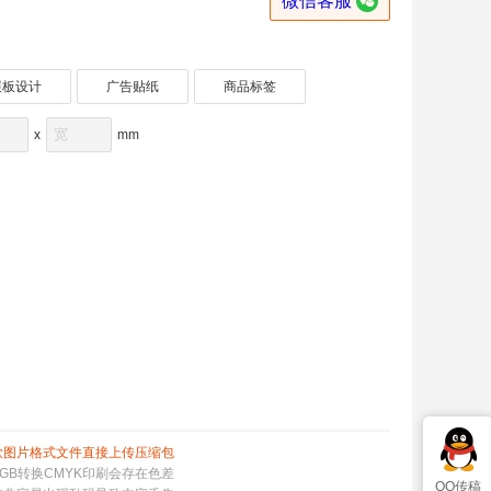

微信客服
展板设计
广告贴纸
商品标签
x
mm
款图片格式文件直接上传压缩包
GB转换CMYK印刷会存在色差
QQ传稿