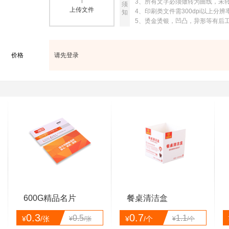
3、所有文字必须做转为曲线，未
须
上传文件
4、印刷类文件需300dpi以上分辨
知
5、烫金烫银，凹凸，异形等有后
价格
请先登录
600G精品名片
餐桌清洁盒
0.3
0.7
0.5
1.1
¥
/张
¥
/个
¥
/张
¥
/个