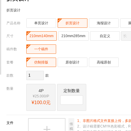
折页设计

产品名称
单页设计
折页设计
海报设计

尺寸
210mm140mm
210mm285mm
自定义

稿件数
一个稿件

套餐
仿制排版
原创设计
高端原创
款数
款
数量
4P
定制数量
¥25.000/P
¥100.0元
1、非图片格式文件直接上传，多
文件
传
2、设计稿需要CMYK色彩模式，R

稿