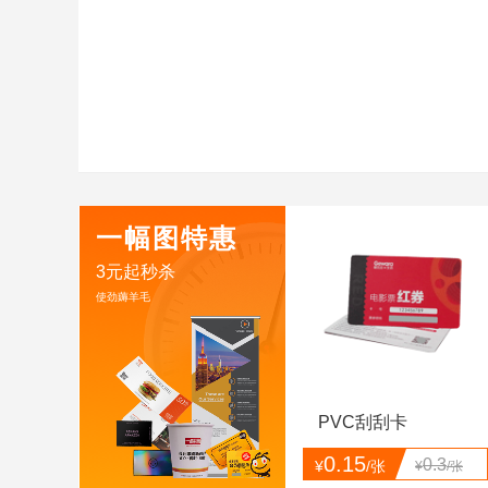
一幅图特惠
3元起秒杀
使劲薅羊毛
PVC刮刮卡
0.15
0.3
¥
/张
¥
/张