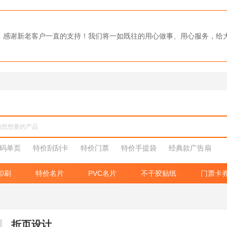
0强，感谢新老客户一直的支持！我们将一如既往的用心做事、用心服务，
码单页
特价刮刮卡
特价门票
特价手提袋
经典款广告扇
印刷
特价名片
PVC名片
不干胶贴纸
门票卡
折页设计