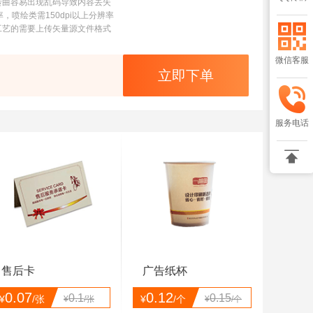
转曲容易出现乱码导致内容丢失
率，喷绘类需150dpi以上分辨率
工艺的需要上传矢量源文件格式
微信客服
立即下单
服务电话

售后卡
广告纸杯
0.07
0.12
0.1
0.15
¥
/张
¥
/个
¥
/张
¥
/个