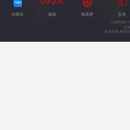
分期乐
德佑
海底捞
京东
CopyRight 
武
名片印刷 单页印