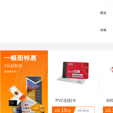
配送
价格
一幅图特惠
3元起秒杀
使劲薅羊毛
PVC刮刮卡
60
0.15
0.
0.3
¥
/张
¥
¥
/张