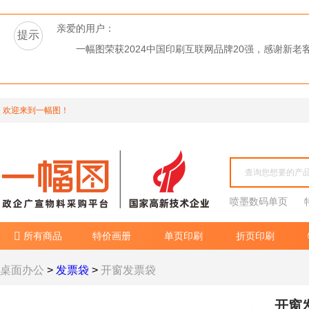
亲爱的用户：
提示
一幅图荣获2024中国印刷互联网品牌20强，感谢新
欢迎来到一幅图！
喷墨数码单页
所有商品
特价画册
单页印刷
折页印刷

桌面办公
>
发票袋
>
开窗发票袋
开窗