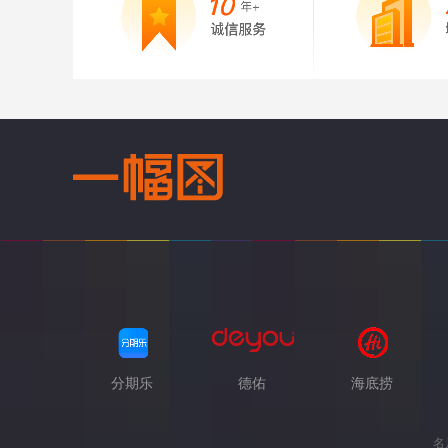
分期乐
德佑
海底捞
名