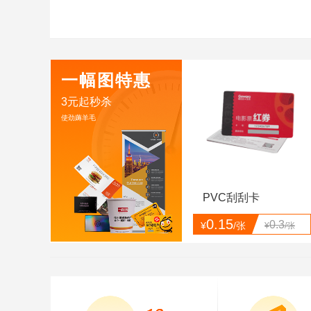
一幅图特惠
3元起秒杀
使劲薅羊毛
PVC刮刮卡
0.15
0.3
¥
/张
¥
/张